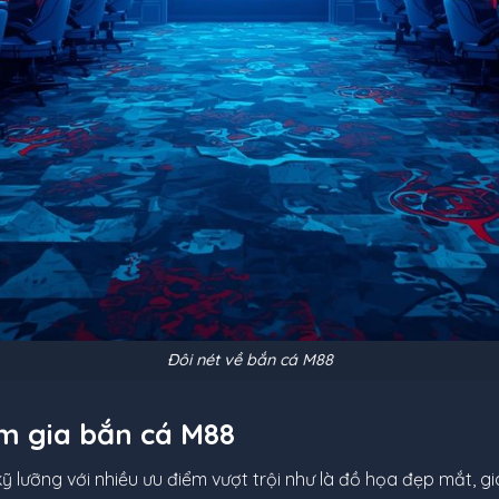
Đôi nét về bắn cá M88
m gia bắn cá M88
 lưỡng với nhiều ưu điểm vượt trội như là đồ họa đẹp mắt, 