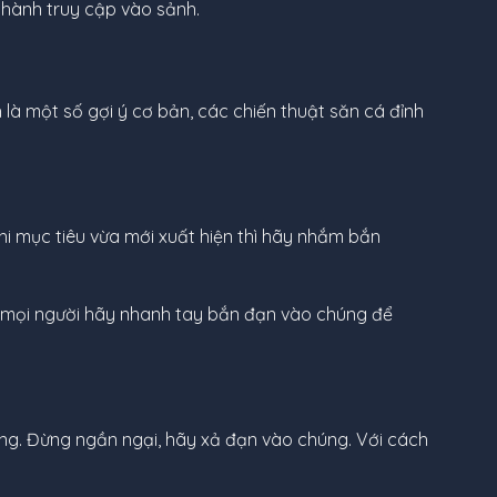
n hành truy cập vào sảnh.
là một số gợi ý cơ bản, các chiến thuật săn cá đỉnh
hi mục tiêu vừa mới xuất hiện thì hãy nhắm bắn
ậy mọi người hãy nhanh tay bắn đạn vào chúng để
ởng. Đừng ngần ngại, hãy xả đạn vào chúng. Với cách