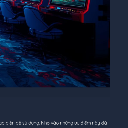
giao diện dễ sử dụng. Nhờ vào những ưu điểm này đã