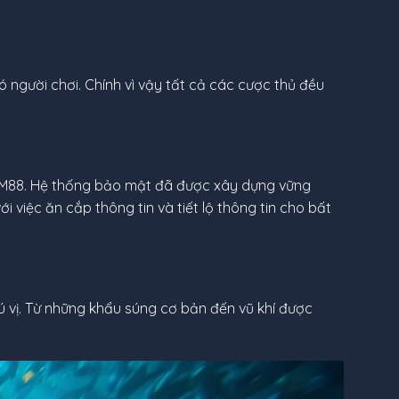
 người chơi. Chính vì vậy tất cả các cược thủ đều
á M88. Hệ thống bảo mật đã được xây dựng vững
việc ăn cắp thông tin và tiết lộ thông tin cho bất
ú vị. Từ những khẩu súng cơ bản đến vũ khí được