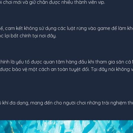
 chơi mới và giữ chân được nhiều thành viên vip.
tế, cam kết không sử dụng các luật rừng vào game để làm khó
 lợi bất chính tại nơi đây.
chính là yếu tố được quan tâm hàng đầu khi tham gia săn c
ược bảo vệ một cách an toàn tuyệt đối. Tại đây nói không với 
vũ khí đa dạng, mang đến cho người chơi những trải nghiệm th