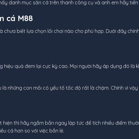
n thấy danh mục săn cá trên thanh công cụ và anh em hãy tiế
n cá M88
chưa biết lựa chọn lối chơi nào cho phù hợp. Dưới đây chính 
h
 hiệu quả đem lại cực kỳ cao. Mọi người hãy áp dụng đó là k
u là những con mồi có yếu tố tốc độ rất là chậm. Chính vì v
t hiện thì hãy ngắm bắn ngay lập tức để tích nhiều điểm thư
iều cá hơn so với việc bắn lẻ.