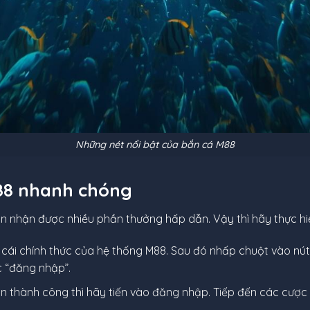
Những nét nổi bật của bắn cá M88
88 nhanh chóng
 nhận được nhiều phần thưởng hấp dẫn. Vậy thì hãy thực h
 cái chính thức của hệ thống M88. Sau đó nhấp chuột vào nút
c “đăng nhập”.
n thành công thì hãy tiến vào đăng nhập. Tiếp đến các cược t