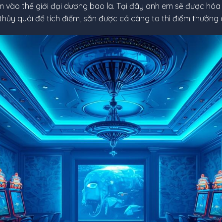
m vào thế giới đại dương bao la. Tại đây anh em sẽ được hóa
thủy quái để tích điểm, săn được cá càng to thì điểm thưởng 