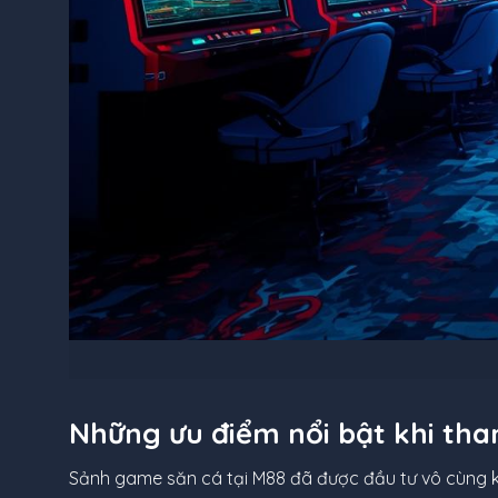
Những ưu điểm nổi bật khi tha
Sảnh game săn cá tại
M88
đã được đầu tư vô cùng kỹ