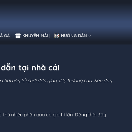
Á GÀ
KHUYẾN MÃI
HƯỚNG DẪN
dẫn tại nhà cái
chơi này lối chơi đơn giản, tỉ lệ thưởng cao. Sau đây
thủ nhiều phần quà có giá trị lớn. Đồng thời đây