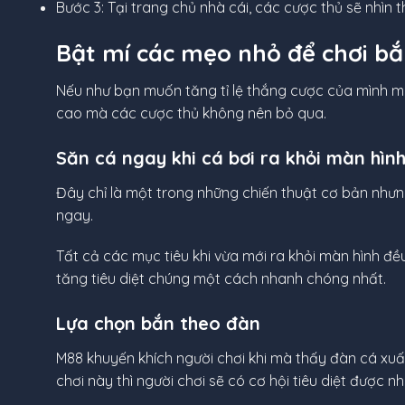
Bước 3: Tại trang chủ nhà cái, các cược thủ sẽ nhì
Bật mí các mẹo nhỏ để chơi bắ
Nếu như bạn muốn tăng tỉ lệ thắng cược của mình mà 
cao mà các cược thủ không nên bỏ qua.
Săn cá ngay khi cá bơi ra khỏi màn hìn
Đây chỉ là một trong những chiến thuật cơ bản nhưng
ngay.
Tất cả các mục tiêu khi vừa mới ra khỏi màn hình đề
tăng tiêu diệt chúng một cách nhanh chóng nhất.
Lựa chọn bắn theo đàn
M88 khuyến khích người chơi khi mà thấy đàn cá xuấ
chơi này thì người chơi sẽ có cơ hội tiêu diệt được nh