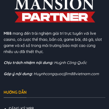
M88
mang đến trải nghiệm giải trí trực tuyến với live
casino, cá cược thể thao, bắn cá, game bài, đá gà, slot
game và xổ số trong môi trường bảo mật cao cùng
nhiều ưu đãi thiết thực.
Chịu trách nhiệm nội dung:
Huỳnh Công Quốc
Góp ý nội dung:
Huynhcongquoc@m88vietnam.com
HƯỚNG DẪN
ĐĂNG KÝ M88