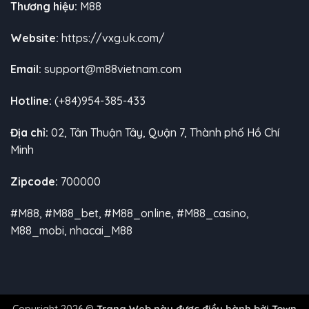
Thương hiệu:
M88
Website:
https://vxg.uk.com/
Email:
support@m88vietnam.com
Hotline:
(+84)954-385-433
Địa chỉ:
02, Tân Thuận Tây, Quận 7, Thành phố Hồ Chí
Minh
Zipcode:
700000
#M88, #M88_bet, #M88_online, #M88_casino,
M88_mobi, nhacai_M88