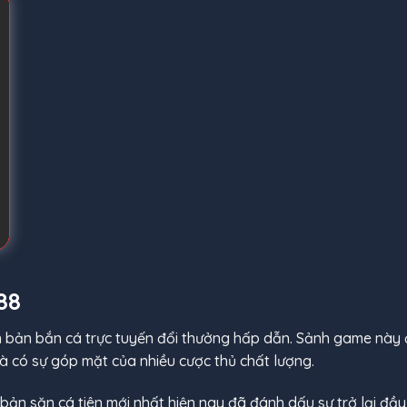
88
n bản bắn cá trực tuyến đổi thưởng hấp dẫn. Sảnh game này
à có sự góp mặt của nhiều cược thủ chất lượng.
ản săn cá tiên mới nhất hiện nay đã đánh dấu sự trở lại đầ