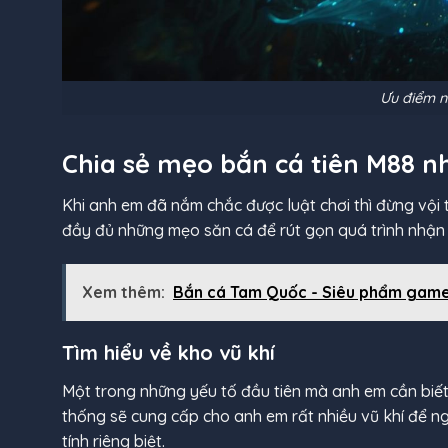
Ưu điểm nổ
Chia sẻ mẹo bắn cá tiên M88 
Khi anh em đã nắm chắc được luật chơi thì đừng vội 
đầy đủ những mẹo săn cá để rút gọn quá trình nhận
Xem thêm:
Bắn cá Tam Quốc - Siêu phẩm game
Tìm hiểu về kho vũ khí
Một trong những yếu tố đầu tiên mà anh em cần biết
thống sẽ cung cấp cho anh em rất nhiều vũ khí để ng
tính riêng biệt.