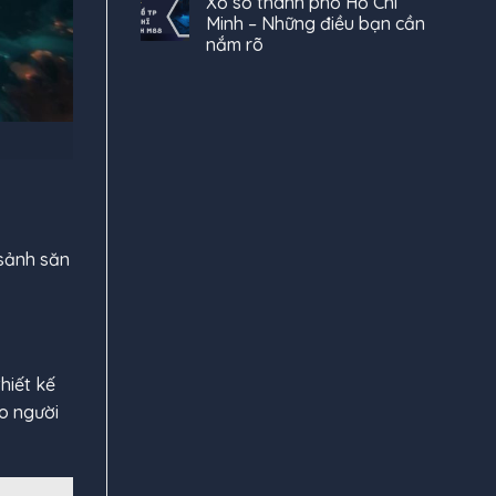
Xổ số thành phố Hồ Chí
cấp
bình
M88-
tại
luận
Minh – Những điều bạn cần
Phiên
ở
M88
bản
nắm rõ
Xổ
nâng
số
cấp
Không
miền
với
có
Trung
hàng
bình
–
ngàn
luận
Khám
ở
ưu
phá
Xổ
đãi
những
số
điều
thành
thú
phố
vị
Hồ
khi
Chí
tham
Minh
gia
–
M88
Những
 sảnh săn
điều
bạn
cần
nắm
rõ
hiết kế
o người