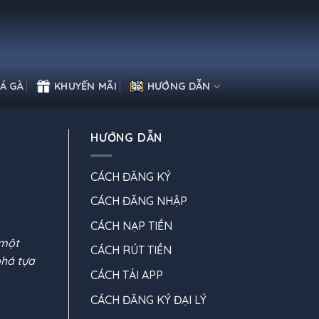
Á GÀ
KHUYẾN MÃI
HƯỚNG DẪN
HƯỚNG DẪN
CÁCH ĐĂNG KÝ
CÁCH ĐĂNG NHẬP
CÁCH NẠP TIỀN
 một
CÁCH RÚT TIỀN
phá tựa
CÁCH TẢI APP
CÁCH ĐĂNG KÝ ĐẠI LÝ