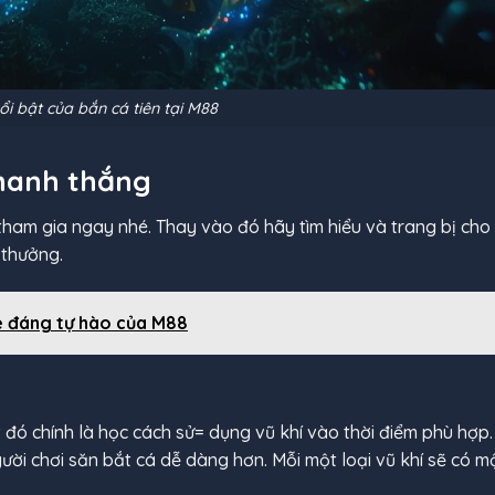
i bật của bắn cá tiên tại M88
nhanh thắng
tham gia ngay nhé. Thay vào đó hãy tìm hiểu và trang bị cho
 thưởng.
 đáng tự hào của M88
 đó chính là học cách sử= dụng vũ khí vào thời điểm phù hợp.
ười chơi săn bắt cá dễ dàng hơn. Mỗi một loại vũ khí sẽ có m