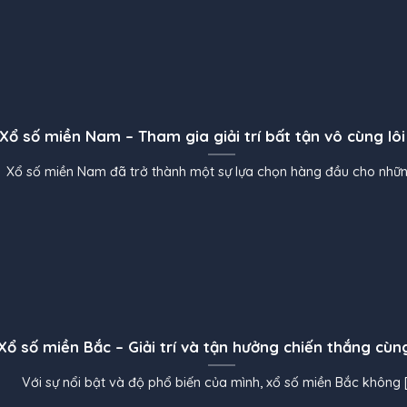
Xổ số miền Nam – Tham gia giải trí bất tận vô cùng lôi
Xổ số miền Nam đã trở thành một sự lựa chọn hàng đầu cho những 
Xổ số miền Bắc – Giải trí và tận hưởng chiến thắng cù
Với sự nổi bật và độ phổ biến của mình, xổ số miền Bắc không [.