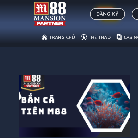
Bỏ
qua
ĐĂNG KÝ
nội
dung
TRANG CHỦ
THỂ THAO
CASIN