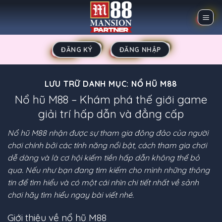
Bỏ
qua
nội
dung
ĐĂNG KÝ
ĐĂNG NHẬP
LƯU TRỮ DANH MỤC:
NỔ HŨ M88
Nổ hũ M88 – Khám phá thế giới game
giải trí hấp dẫn và đẳng cấp
Nổ hũ M88
nhận được sự tham gia đông đảo của người
chơi chính bởi các tính năng nổi bật, cách tham gia chơi
dễ dàng và là cơ hội kiếm tiền hấp dẫn không thể bỏ
qua. Nếu như bạn đang tìm kiếm cho mình những thông
tin để tìm hiểu và có một cái nhìn chi tiết nhất về sảnh
chơi hãy tìm hiểu ngay bài viết nhé.
Giới thiệu về nổ hũ M88