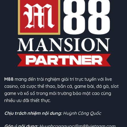
khi
Minh
tham
–
gia
Những
M88
điều
bạn
cần
nắm
rõ
M88
mang đến trải nghiệm giải trí trực tuyến với live
casino, cá cược thể thao, bắn cá, game bài, đá gà, slot
game và xổ số trong môi trường bảo mật cao cùng
nhiều ưu đãi thiết thực.
Chịu trách nhiệm nội dung:
Huỳnh Công Quốc
Góp ý nội dung:
Huynhcongquoc@m88vietnam.com