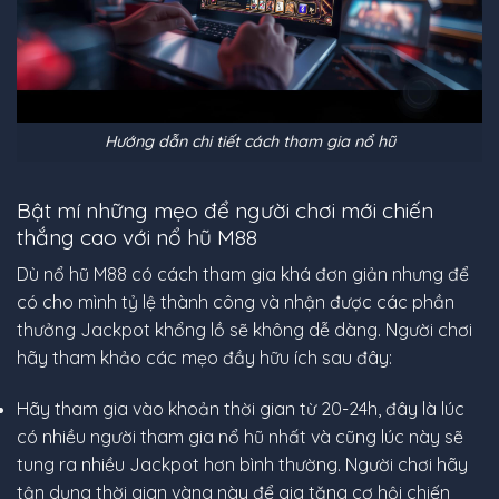
Hướng dẫn chi tiết cách tham gia nổ hũ
Bật mí những mẹo để người chơi mới chiến
thắng cao với nổ hũ M88
Dù nổ hũ M88 có cách tham gia khá đơn giản nhưng để
có cho mình tỷ lệ thành công và nhận được các phần
thưởng Jackpot khổng lồ sẽ không dễ dàng. Người chơi
hãy tham khảo các mẹo đầy hữu ích sau đây:
Hãy tham gia vào khoản thời gian từ 20-24h, đây là lúc
có nhiều người tham gia nổ hũ nhất và cũng lúc này sẽ
tung ra nhiều Jackpot hơn bình thường. Người chơi hãy
tận dụng thời gian vàng này để gia tăng cơ hội chiến