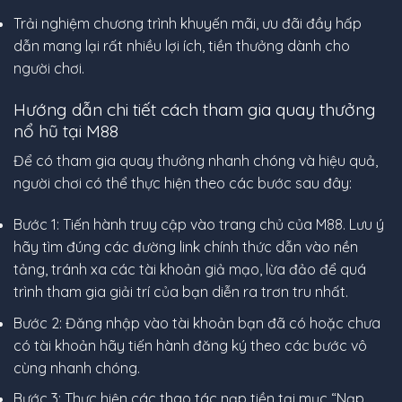
Trải nghiệm chương trình khuyến mãi, ưu đãi đầy hấp
dẫn mang lại rất nhiều lợi ích, tiền thưởng dành cho
người chơi.
Hướng dẫn chi tiết cách tham gia quay thưởng
nổ hũ tại M88
Để có tham gia quay thưởng nhanh chóng và hiệu quả,
người chơi có thể thực hiện theo các bước sau đây:
Bước 1: Tiến hành truy cập vào trang chủ của M88. Lưu ý
hãy tìm đúng các đường link chính thức dẫn vào nền
tảng, tránh xa các tài khoản giả mạo, lừa đảo để quá
trình tham gia giải trí của bạn diễn ra trơn tru nhất.
Bước 2: Đăng nhập vào tài khoản bạn đã có hoặc chưa
có tài khoản hãy tiến hành đăng ký theo các bước vô
cùng nhanh chóng.
Bước 3: Thực hiện các thao tác nạp tiền tại mục “Nạp