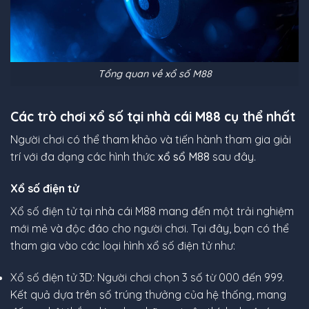
Tổng quan về xổ số M88
Các trò chơi xổ số tại nhà cái M88 cụ thể nhất
Người chơi có thể tham khảo và tiến hành tham gia giải
trí với đa dạng các hình thức
xổ sổ M88
sau đây.
Xổ số điện tử
Xổ số điện tử tại nhà cái M88 mang đến một trải nghiệm
mới mẻ và độc đáo cho người chơi. Tại đây, bạn có thể
tham gia vào các loại hình xổ số điện tử như:
Xổ số điện tử 3D: Người chơi chọn 3 số từ 000 đến 999.
Kết quả dựa trên số trúng thưởng của hệ thống, mang