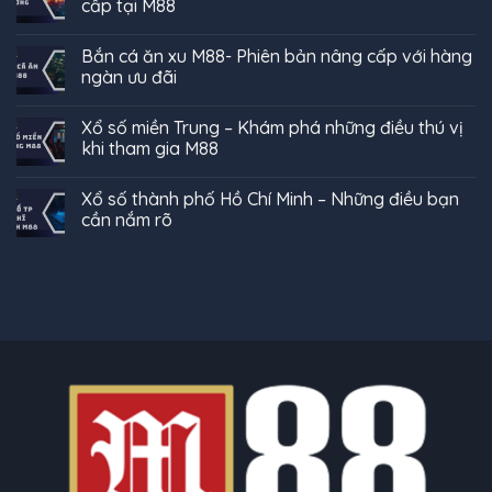
luận
cấp tại M88
chất
–
ở
lượng
Siêu
Bắn
Không
tại
phẩm
cá
có
Bắn cá ăn xu M88- Phiên bản nâng cấp với hàng
M88
game
Rùa
bình
đáng
Xanh
luận
ngàn ưu đãi
tự
–
ở
hào
Cơ
Bắn
Không
của
hội
cá
có
Xổ số miền Trung – Khám phá những điều thú vị
M88
săn
đổi
bình
cá
thưởng
luận
khi tham gia M88
hấp
–
ở
dẫn
Hành
Bắn
Không
tại
trình
cá
có
Xổ số thành phố Hồ Chí Minh – Những điều bạn
nhà
săn
ăn
bình
cái
thưởng
xu
luận
cần nắm rõ
M88
đẳng
M88-
ở
cấp
Phiên
Xổ
Không
tại
bản
số
có
M88
nâng
miền
bình
cấp
Trung
luận
với
–
ở
hàng
Khám
Xổ
ngàn
phá
số
ưu
những
thành
đãi
điều
phố
thú
Hồ
vị
Chí
khi
Minh
tham
–
gia
Những
M88
điều
bạn
cần
nắm