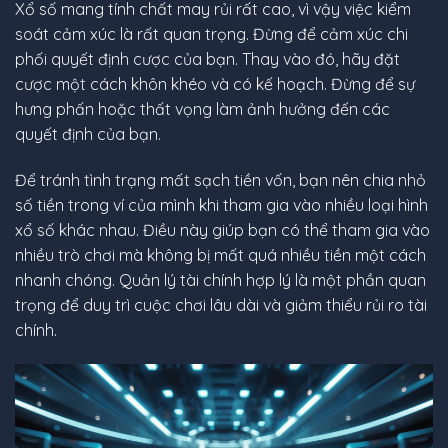
Xổ số mang tính chất may rủi rất cao, vì vậy việc kiểm
soát cảm xúc là rất quan trọng. Đừng để cảm xúc chi
phối quyết định cược của bạn. Thay vào đó, hãy đặt
cược một cách khôn khéo và có kế hoạch. Đừng để sự
hưng phấn hoặc thất vọng làm ảnh hưởng đến các
quyết định của bạn.
Để tránh tình trạng mất sạch tiền vốn, bạn nên chia nhỏ
số tiền trong ví của mình khi tham gia vào nhiều loại hình
xổ số khác nhau. Điều này giúp bạn có thể tham gia vào
nhiều trò chơi mà không bị mất quá nhiều tiền một cách
nhanh chóng. Quản lý tài chính hợp lý là một phần quan
trọng để duy trì cuộc chơi lâu dài và giảm thiểu rủi ro tài
chính.