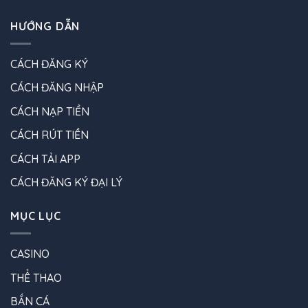
HƯỚNG DẪN
CÁCH ĐĂNG KÝ
CÁCH ĐĂNG NHẬP
CÁCH NẠP TIỀN
CÁCH RÚT TIỀN
CÁCH TẢI APP
CÁCH ĐĂNG KÝ ĐẠI LÝ
MỤC LỤC
CASINO
THỂ THAO
BẮN CÁ