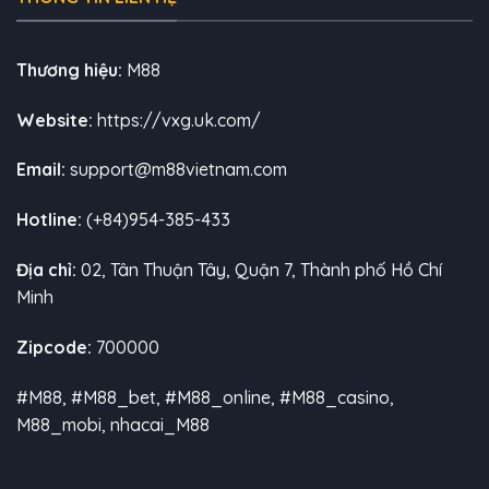
Thương hiệu:
M88
Website:
https://vxg.uk.com/
Email:
support@m88vietnam.com
Hotline:
(+84)954-385-433
Địa chỉ:
02, Tân Thuận Tây, Quận 7, Thành phố Hồ Chí
Minh
Zipcode:
700000
#M88, #M88_bet, #M88_online, #M88_casino,
M88_mobi, nhacai_M88