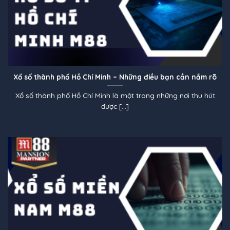
Xổ số thành phố Hồ Chí Minh – Những điều bạn cần nắm rõ
Xổ số thành phố Hồ Chí Minh là một trong những nơi thu hút
được [...]