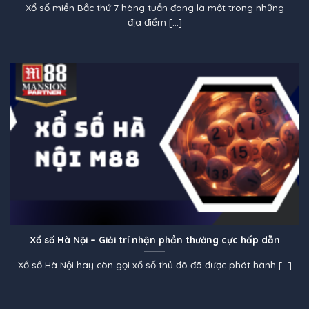
Xổ số miền Bắc thứ 7 hàng tuần đang là một trong những
địa điểm [...]
Xổ số Hà Nội – Giải trí nhận phần thưởng cực hấp dẫn
Xổ số Hà Nội hay còn gọi xổ số thủ đô đã được phát hành [...]