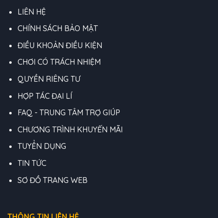
LIÊN HỆ
CHÍNH SÁCH BẢO MẬT
ĐIỀU KHOẢN ĐIỀU KIỆN
CHƠI CÓ TRÁCH NHIỆM
QUYỀN RIÊNG TƯ
HỢP TÁC ĐẠI LÍ
FAQ - TRUNG TÂM TRỢ GIÚP
CHƯƠNG TRÌNH KHUYẾN MÃI
TUYỂN DỤNG
TIN TỨC
SƠ ĐỒ TRANG WEB
THÔNG TIN LIÊN HỆ