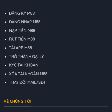
ĐĂNG KÝ M88
ĐĂNG NHẬP M88
NẠP TIỀN M88
RÚT TIỀN M88
TẢI APP M88
TRỞ THÀNH ĐẠI LÝ
KYC TÀI KHOẢN
XÓA TÀI KHOẢN M88
THAY ĐỔI MAIL/SĐT
VỀ CHÚNG TÔI