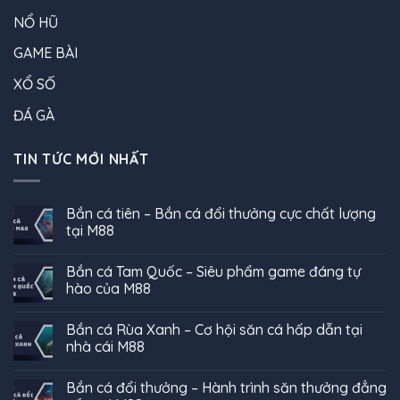
NỔ HŨ
GAME BÀI
XỔ SỐ
ĐÁ GÀ
TIN TỨC MỚI NHẤT
Bắn cá tiên – Bắn cá đổi thưởng cực chất lượng
tại M88
Không
có
Bắn cá Tam Quốc – Siêu phẩm game đáng tự
bình
luận
hào của M88
ở
Bắn
Không
cá
có
Bắn cá Rùa Xanh – Cơ hội săn cá hấp dẫn tại
tiên
bình
–
luận
nhà cái M88
Bắn
ở
cá
Bắn
Không
đổi
cá
có
Bắn cá đổi thưởng – Hành trình săn thưởng đẳng
thưởng
Tam
bình
cực
Quốc