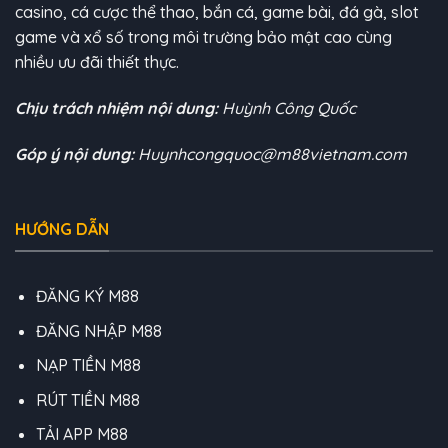
trực tuyến phong phú, kết hợp hài hòa giữa các sản
casino, cá cược thể thao, bắn cá, game bài, đá gà, slot
phẩm giải trí truyền thống và hiện đại, nhằm đáp
game và xổ số trong môi trường bảo mật cao cùng
ứng đa dạng nhu cầu của cộng đồng người chơi tại
nhiều ưu đãi thiết thực.
Việt Nam và châu Á. Dưới đây là những hạng mục
nổi bật nhất, được chúng tôi cập nhật liên tục để
Chịu trách nhiệm nội dung:
Huỳnh Công Quốc
đảm bảo trải nghiệm mới mẻ và công bằng cho hơn
Góp ý nội dung:
Huynhcongquoc@m88vietnam.com
1 triệu thành viên.
Cá cược thể thao
HƯỚNG DẪN
Sảnh cá cược thể thao được xây dựng như một
trung tâm giải trí chuyên sâu dành cho người chơi
yêu thích dự đoán và phân tích kèo đấu. Hệ thống
ĐĂNG KÝ M88
tích hợp đầy đủ các nền tảng hàng đầu gồm
IM thể
ĐĂNG NHẬP M88
thao
,
UG thể thao
,
CR thể thao
,
SBO thể thao
và
CMD thể thao
, mang đến hàng nghìn trận đấu mỗi
NẠP TIỀN M88
ngày từ bóng đá, bóng rổ, tennis cho đến esports.
RÚT TIỀN M88
Tỷ lệ cược đạt chuẩn quốc tế, hỗ trợ cá cược trực
TẢI APP M88
tiếp mượt mà cùng dữ liệu cập nhật liên tục, mang