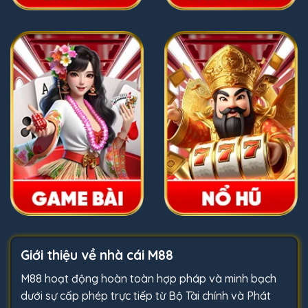
Giới thiệu về nhà cái M88
M88 hoạt động hoàn toàn hợp pháp và minh bạch
dưới sự cấp phép trực tiếp từ Bộ Tài chính và Phát