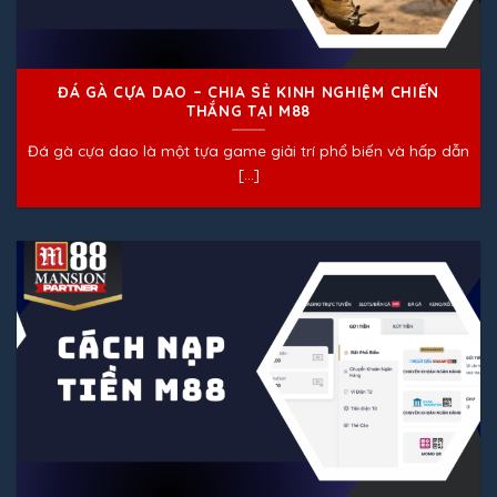
ĐÁ GÀ CỰA DAO – CHIA SẺ KINH NGHIỆM CHIẾN
THẮNG TẠI M88
Đá gà cựa dao là một tựa game giải trí phổ biến và hấp dẫn
Hợp tác với các nhà cung cấp trên thế giới
[...]
Cộng đồng đông đảo thành viên
Với hơn 10 triệu thành viên, cộng đồng của chúng tôi
là nơi giao lưu, chia sẻ kinh nghiệm và tham gia các
sự kiện trực tuyến. Chúng tôi hỗ trợ diễn đàn thảo
luận, nhóm chat trực tiếp và các giải đấu cộng
đồng, giúp người chơi kết nối và học hỏi lẫn nhau.
Điều này không chỉ tăng tính giải trí mà còn xây
dựng lòng trung thành lâu dài.
Nhiều khuyến mãi