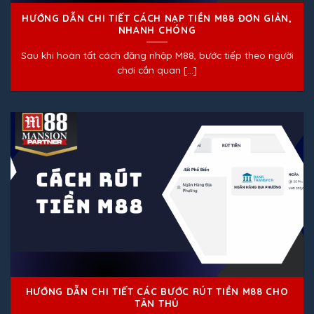
Chúng tôi mang đến hàng loạt ưu đãi hấp dẫn để
HƯỚNG DẪN CHI TIẾT CÁCH NẠP TIỀN M88 ĐƠN GIẢN,
tăng giá trị cho mọi thành viên. Dưới đây là bảng
NHANH CHÓNG
tóm tắt một số chương trình khuyến mãi M88 nổi
Sau khi hoàn tất
cách đăng nhập M88
, bước tiếp theo người
bật:
chơi cần quan [...]
Chương
Mô tả
Giá trị thưởng
Điều kiện
trình
Thưởng
Dành cho
Lên đến 125%
Hoàn thành
chào
thành viên
giá trị nạp, tối
vòng cược
mừng thể
mới nạp lần
đa 4.288.000
quy định
thao
đầu
VND
Thưởng
Lên đến 188%
Ưu đãi cho
Áp dụng
chào
giá trị nạp, tối
sảnh casino
cho trò
mừng
đa 3.888.000
trực tuyến
chơi casino
casino
VND
Hoàn trả
Hoàn tiền
Không yêu
Lên đến 1%
không
dựa trên
cầu tối
hàng tuần
giới hạn
tổng cược
thiểu
HƯỚNG DẪN CHI TIẾT CÁC BƯỚC RÚT TIỀN M88 CHO
TÂN THỦ
Hoàn
Hỗ trợ
Lên đến 20%,
Áp dụng