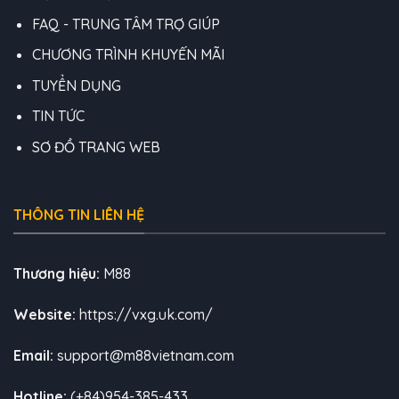
FAQ - TRUNG TÂM TRỢ GIÚP
CHƯƠNG TRÌNH KHUYẾN MÃI
TUYỂN DỤNG
TIN TỨC
SƠ ĐỒ TRANG WEB
Sảnh thể thao M88 nổi bật
Thể thao điện tử
THÔNG TIN LIÊN HỆ
Sảnh cá cược thể thao điện tử được xây dựng
chuyên sâu, hướng đến cộng đồng game thủ yêu
Thương hiệu:
M88
thích công nghệ, chiến thuật và phân tích dữ liệu.
Nền tảng hợp tác cùng nhiều tổ chức esports uy tín,
Website:
https://vxg.uk.com/
cung cấp hệ thống giải đấu lớn với tỷ lệ cược cạnh
tranh và thông tin cáp nhật theo thời gian thực.
Email:
support@m88vietnam.com
Người chơi có thể cược trước trận hoặc live, theo dõi
Hotline:
(+84)954-385-433
trực tiếp với hình ảnh sắc nét và thống kê chi tiết,