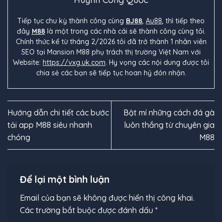
Tiếp tục chu kỳ thành công cùng
BJ88
,
Au88
, thì tiếp theo
đây
M88
là một trong các nhà cái sẽ thành công cùng tôi.
Chính thức kể từ tháng 2/2026 tôi đã trở thành 1 nhân viên
SEO tại Mansion M88 phụ trách thị trường Việt Nam với
Website:
https://vxg.uk.com
. Hy vọng các nội dung được tôi
chia sẻ các bạn sẽ tiếp tục hoan hỷ đón nhận.
Hướng dẫn chi tiết các bước
Bật mí những cách đá gà
tải app M88 siêu nhanh
luôn thắng từ chuyên gia
chóng
M88
Để lại một bình luận
Email của bạn sẽ không được hiển thị công khai.
Các trường bắt buộc được đánh dấu
*