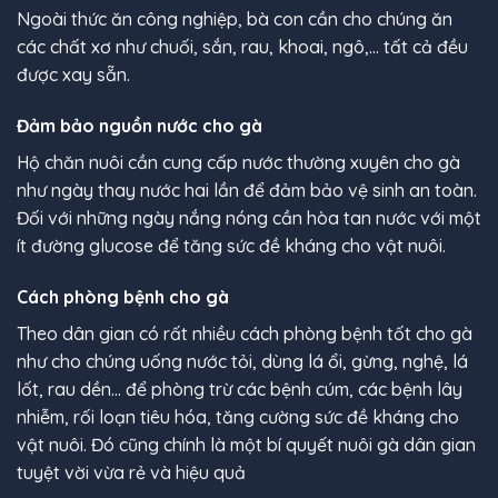
Ngoài thức ăn công nghiệp, bà con cần cho chúng ăn
các chất xơ như chuối, sắn, rau, khoai, ngô,… tất cả đều
được xay sẵn.
Đảm bảo nguồn nước cho gà
Hộ chăn nuôi cần cung cấp nước thường xuyên cho gà
như ngày thay nước hai lần để đảm bảo vệ sinh an toàn.
Đối với những ngày nắng nóng cần hòa tan nước với một
ít đường glucose để tăng sức đề kháng cho vật nuôi.
Cách phòng bệnh cho gà
Theo dân gian có rất nhiều cách phòng bệnh tốt cho gà
như cho chúng uống nước tỏi, dùng lá ổi, gừng, nghệ, lá
lốt, rau dền… để phòng trừ các bệnh cúm, các bệnh lây
nhiễm, rối loạn tiêu hóa, tăng cường sức đề kháng cho
vật nuôi. Đó cũng chính là một bí quyết nuôi gà dân gian
tuyệt vời vừa rẻ và hiệu quả