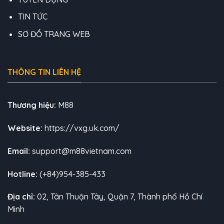
TIN TỨC
SƠ ĐỒ TRANG WEB
THÔNG TIN LIÊN HỆ
Thương hiệu:
M88
Website:
https://vxg.uk.com/
Email:
support@m88vietnam.com
Hotline:
(+84)954-385-433
Địa chỉ:
02, Tân Thuận Tây, Quận 7, Thành phố Hồ Chí
Minh