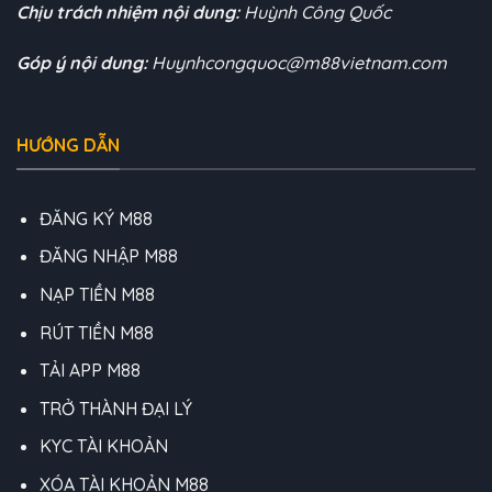
Chịu trách nhiệm nội dung:
Huỳnh Công Quốc
Góp ý nội dung:
Huynhcongquoc@m88vietnam.com
HƯỚNG DẪN
ĐĂNG KÝ M88
ĐĂNG NHẬP M88
NẠP TIỀN M88
RÚT TIỀN M88
TẢI APP M88
TRỞ THÀNH ĐẠI LÝ
KYC TÀI KHOẢN
XÓA TÀI KHOẢN M88