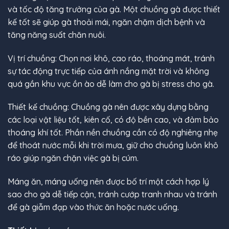
và tốc độ tăng trưởng của gà. Một chuồng gà được thiết
kế tốt sẽ giúp gà thoải mái, ngăn chặm dịch bệnh và
tăng năng suất chăn nuôi.
Vị trí chuồng: Chọn nơi khô, cao ráo, thoáng mát, tránh
sự tác động trực tiếp của ánh nắng mặt trời và không
quá gần khu vực ồn ào dễ làm cho gà bị stress cho gà.
Thiết kế chuồng: Chuồng gà nên được xây dựng bằng
các loại vật liệu tốt, kiên cố, có độ bền cao, và đảm bảo
thoáng khí tốt. Phần nền chuồng cần có độ nghiêng nhẹ
để thoát nước mỗi khi trời mưa, giữ cho chuồng luôn khô
ráo giúp ngăn chặn việc gà bị cúm.
Máng ăn, máng uống nên được bố trí một cách hợp lý
sao cho gà dễ tiếp cận, tránh cướp tranh nhau và tránh
để gà giẫm đạp vào thức ăn hoặc nước uống.