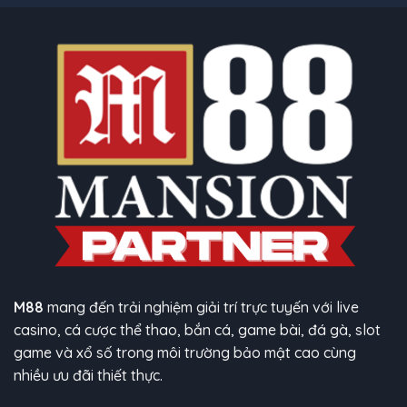
ưu
những
thành
đãi
điều
phố
thú
Hồ
vị
Chí
khi
Minh
tham
–
gia
Những
M88
điều
bạn
cần
nắm
rõ
M88
mang đến trải nghiệm giải trí trực tuyến với live
casino, cá cược thể thao, bắn cá, game bài, đá gà, slot
game và xổ số trong môi trường bảo mật cao cùng
nhiều ưu đãi thiết thực.