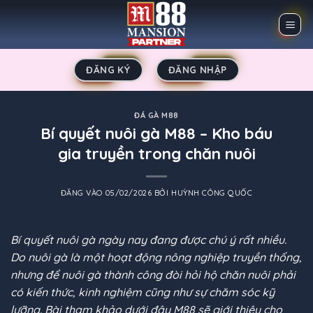
Bỏ
qua
nội
dung
ĐĂNG KÝ
ĐĂNG NHẬP
ĐÁ GÀ M88
Bí quyết nuôi gà M88 – Kho báu
gia truyền trong chăn nuôi
ĐĂNG VÀO
05/02/2026
BỞI
HUỲNH CÔNG QUỐC
Bí quyết nuôi gà
ngày nay đang được chú ý rất nhiều.
Do nuôi gà là một hoạt động nông nghiệp truyền thống,
nhưng để nuôi gà thành công đòi hỏi hộ chăn nuôi phải
có kiến thức, kinh nghiệm cũng như sự chăm sóc kỹ
lưỡng. Bài tham khảo dưới đây
M88
sẽ giới thiệu cho