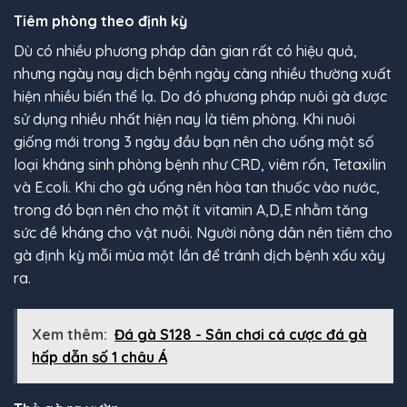
Tiêm phòng theo định kỳ
Dù có nhiều phương pháp dân gian rất có hiệu quả,
nhưng ngày nay dịch bệnh ngày càng nhiều thường xuất
hiện nhiều biến thể lạ. Do đó phương pháp nuôi gà được
sử dụng nhiều nhất hiện nay là tiêm phòng. Khi nuôi
giống mới trong 3 ngày đầu bạn nên cho uống một số
loại kháng sinh phòng bệnh như CRD, viêm rốn, Tetaxilin
và E.coli. Khi cho gà uống nên hòa tan thuốc vào nước,
trong đó bạn nên cho một ít vitamin A,D,E nhằm tăng
sức đề kháng cho vật nuôi. Người nông dân nên tiêm cho
gà định kỳ mỗi mùa một lần để tránh dịch bệnh xấu xảy
ra.
Xem thêm:
Đá gà S128 - Sân chơi cá cược đá gà
hấp dẫn số 1 châu Á