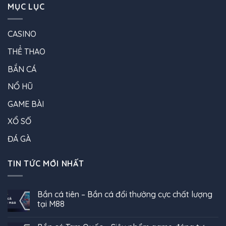
MỤC LỤC
CASINO
THỂ THAO
BẮN CÁ
NỔ HŨ
GAME BÀI
XỔ SỐ
ĐÁ GÀ
TIN TỨC MỚI NHẤT
Bắn cá tiên – Bắn cá đổi thưởng cực chất lượng
tại M88
Không
có