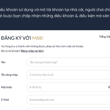
iều khoản sử dụng và mở tài khoản tại nhà cái, người chơi chỉ
 bắt buộc bạn chấp nhận những điều khoản & điều kiện mà sân