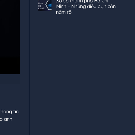
Xổ số thành phố Hồ Chí
cấp
bình
M88-
tại
luận
Minh – Những điều bạn cần
Phiên
ở
M88
bản
nắm rõ
Xổ
nâng
số
cấp
Không
miền
với
có
Trung
hàng
bình
–
ngàn
luận
Khám
ở
ưu
phá
Xổ
đãi
những
số
điều
thành
thú
phố
vị
Hồ
khi
Chí
tham
Minh
gia
–
M88
Những
điều
bạn
cần
nắm
rõ
thông tin
ho anh