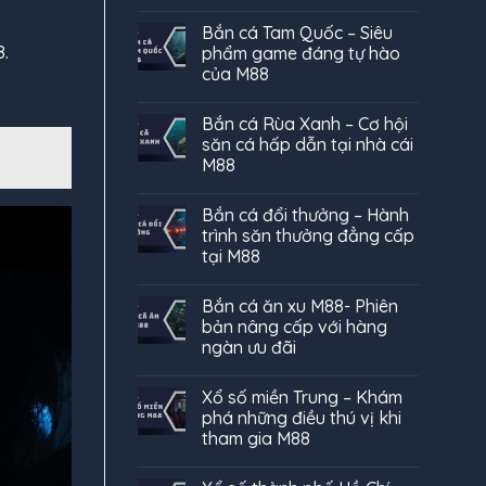
Không
có
Bắn cá Tam Quốc – Siêu
bình
luận
8
.
phẩm game đáng tự hào
ở
của M88
Bắn
cá
Không
tiên
có
–
Bắn cá Rùa Xanh – Cơ hội
bình
Bắn
luận
săn cá hấp dẫn tại nhà cái
cá
ở
đổi
M88
Bắn
thưởng
cá
cực
Không
Tam
chất
có
Quốc
Bắn cá đổi thưởng – Hành
lượng
bình
–
tại
luận
trình săn thưởng đẳng cấp
Siêu
ở
M88
phẩm
tại M88
Bắn
game
cá
đáng
Không
Rùa
tự
có
Xanh
Bắn cá ăn xu M88- Phiên
hào
bình
–
của
luận
bản nâng cấp với hàng
Cơ
ở
M88
hội
ngàn ưu đãi
Bắn
săn
cá
cá
Không
đổi
hấp
có
thưởng
Xổ số miền Trung – Khám
dẫn
bình
–
tại
luận
phá những điều thú vị khi
Hành
ở
nhà
trình
tham gia M88
Bắn
cái
săn
cá
M88
thưởng
Không
ăn
đẳng
có
xu