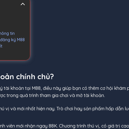
hông tin
ý đăng ký M88
ết
hoản chính chủ?
ý tài khoản tại
M88
, điều này giúp bạn có thêm cơ hội khám 
ợc trong quá trình tham gia chơi và mở tài khoản.
thú vị và mới nhất hiện nay. Trò chơi hay sản phẩm hấp dẫn l
viên mới nhận ngay 88K. Chương trình thú vị, có giá trị cao