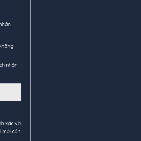
nhân.
 không
ách nhận
nh xác và
i mới cần