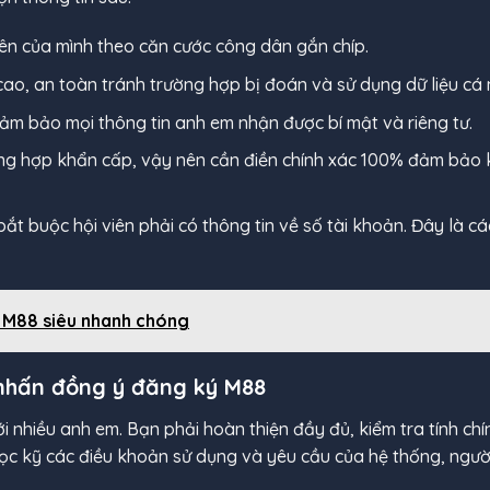
tên của mình theo căn cước công dân gắn chíp.
o, an toàn tránh trường hợp bị đoán và sử dụng dữ liệu cá 
ảm bảo mọi thông tin anh em nhận được bí mật và riêng tư.
rường hợp khẩn cấp, vậy nên cần điền chính xác 100% đảm bảo
ắt buộc hội viên phải có thông tin về số tài khoản. Đây là c
p M88 siêu nhanh chóng
 nhấn đồng ý đăng ký M88
i nhiều anh em. Bạn phải hoàn thiện đầy đủ, kiểm tra tính chí
đọc kỹ các điều khoản sử dụng và yêu cầu của hệ thống, ngườ