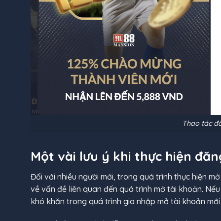
Thao tác đă
Một vài lưu ý khi thực hiện đă
Đối với nhiều người mới, trong quá trình thực hiện m
về vấn đề liên quan đến quá trình mở tài khoản. Nế
khó khăn trong quá trình gia nhập mở tài khoản mới