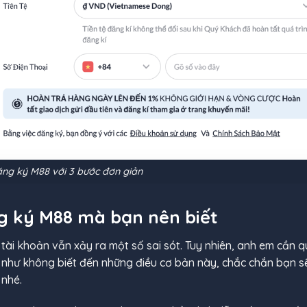
ng ký M88 với 3 bước đơn giản
ng ký M88 mà bạn nên biết
ở tài khoản vẫn xảy ra một số sai sót. Tuy nhiên, anh em cần 
u như không biết đến những điều cơ bản này, chắc chắn bạn 
 nhé.