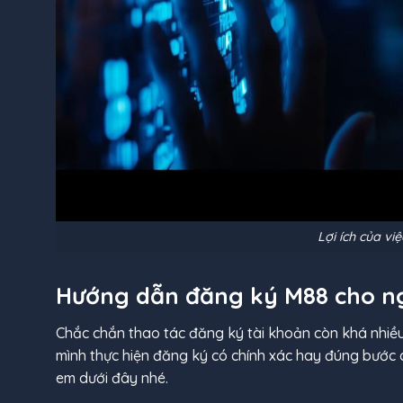
Lợi ích của v
Hướng dẫn đăng ký M88 cho ng
Chắc chắn thao tác đăng ký tài khoản còn khá nhiều 
mình thực hiện đăng ký có chính xác hay đúng bước
em dưới đây nhé.